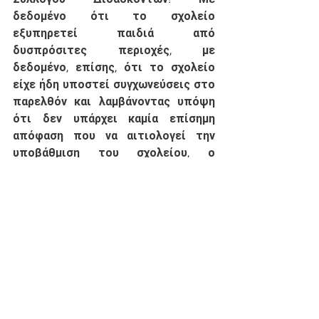
δεδομένο ότι το σχολείο 
εξυπηρετεί παιδιά από 
δυσπρόσιτες περιοχές, με 
δεδομένο, επίσης, ότι το σχολείο 
είχε ήδη υποστεί συγχωνεύσεις στο 
παρελθόν και λαμβάνοντας υπόψη 
ότι δεν υπάρχει καμία επίσημη 
απόφαση που να αιτιολογεί την 
υποβάθμιση του σχολείου, ο 
Σύλλογος Γονέων και Κηδεμόνων 
Φούρκας - Κασσανδρινού Χαλκιδικής 
καλεί την Υπουργό Παιδείας και 
Θρησκευμάτων να ακυρώσει άμεσα 
αυτούς τους σχεδιασμούς και να 
αφήσει το σχολείο να λειτουργήσει 
απρόσκοπτα. 
Παρακαλούμε, όπως μας 