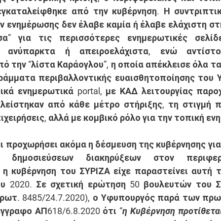
εγκαταλείφθηκε από την κυβέρνηση. Η συντριπτικ
 ενημέρωσης δεν έλαβε καμία ή έλαβε ελάχιστη στή
σα” για τις περισσότερες ενημερωτικές σελίδ
 ανύπαρκτα ή απειροελάχιστα, ενώ αντίστοι
ό την “λίστα Καράογλου”, η οποία απέκλεισε όλα τα
άμματα περιβαλλοντικής ευαισθητοποίησης του ΥΜ
ικά ενημερωτικά portal, με ΚΑΔ λειτουργίας παρο
λείστηκαν από κάθε μέτρο στήριξης, τη στιγμή π
ιχειρήσεις, αλλά με κομβικό ρόλο για την τοπική εν
ει προχωρήσει ακόμα η δέσμευση της κυβέρνησης για
 δημοσιεύσεων διακηρύξεων στον περιφερε
 η κυβέρνηση του ΣΥΡΙΖΑ είχε παραστείνει αυτή 
υ 2020. Σε σχετική ερώτηση 50 βουλευτών του ΣΥ
 πρωτ. 8485/24.7.2020), ο Υφυπουργός παρά των πρω
γγραφο ΑΠ618/6.8.2020 ότι “
η Κυβέρνηση προτίθεται