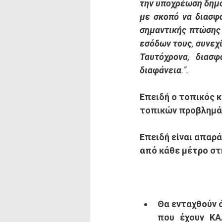
την υποχρέωση δημο
με σκοπό να διασφα
σημαντικής πτώσης
εσόδων τους, συνεχί
Ταυτόχρονα, διασ
διαφάνεια.”.
Επειδή
 ο τοπικός 
τοπικών προβλημάτ
Επειδή
 είναι απαρ
από κάθε μέτρο στή
Θα ενταχθούν 
που έχουν ΚΑ