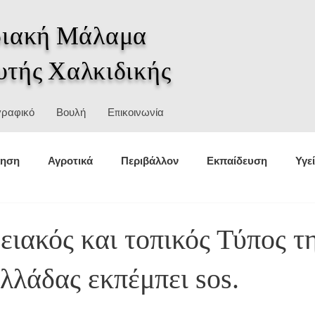
ιακή Μάλαμα
υτής Χαλκιδικής
γραφικό
Βουλή
Επικοινωνία
κηση
Αγροτικά
Περιβάλλον
Εκπαίδευση
Υγε
θέσεις
Στατιστικά
Αθλητισμός
Πολιτική προστασ
ειακός και τοπικός Τύπος τ
λλάδας εκπέμπει sos.
σμοί
Ιστορία