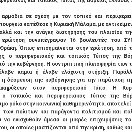
ιφερειακός και τοπικός Τύπος της Βόρειας Ελλάδας 
αρμόδια σε σχέση με τον τοπικό και περιφερει
πουργεία κατέθεσε η Κυριακή Μάλαμα, με αντικείμεν
αλλά και την ανάγκη διατήρησης του πλαισίου τη
ν ερώτηση συνυπέγραψαν 16 βουλευτές του ΣΥΡ
Θράκη. Όπως επισημαίνεται στην ερώτηση, από τη
σης, ο περιφερειακός και τοπικός Τύπος της Βόρ
ό την κυβέρνηση. Η συντριπτική πλειοψηφία των 
λαβε καμία ή έλαβε ελάχιστη στήριξη. Παράλλη
 η δέσμευση της κυβέρνησης για την παράταση τη
ιακηρύξεων στον περιφερειακό Τύπο. Η Κυρ
ι ο τοπικός και περιφερειακός Τύπος της Βόρ
ιμο ρόλο στην κοινωνική καθημερινότητα, αποτελεί 
η των πολιτών και παράγοντα πολιτισμού και πολ
 να ενισχυθούν άμεσα οι μικρές επιχειρήσεις το
υ, οι οποίες μαστίζονται από την κρίση, καθώς και 