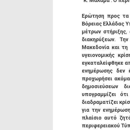
Κ. Μάλαμα : Ο περ
Ερώτηση προς τα 
Βόρειας Ελλάδας Υ
μέτρων στήριξης, 
διακηρύξεων. Τη
Μακεδονία και τη 
υγειονομικής κρί
εγκαταλείφθηκε απ
ενημέρωσης δεν έ
προχωρήσει ακόμα
δημοσιεύσεων δ
υπογραμμίζει ότ
διαδραματίζει κρίσ
για την ενημέρωσ
πλαίσιο αυτό ζητά
περιφερειακού Τύπο