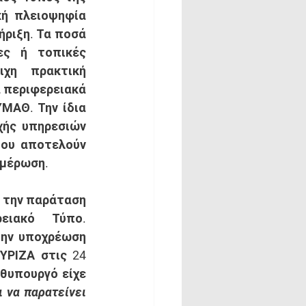
ή πλειοψηφία 
ριξη. Τα ποσά 
ες ή τοπικές 
χη πρακτική 
 περιφερειακά 
ΑΘ. Την ίδια 
χής υπηρεσιών 
ου αποτελούν 
ημέρωση. 
 την παράταση 
ιακό Τύπο. 
την υποχρέωση 
ΡΙΖΑ στις 24 
θυπουργό είχε 
 να παρατείνει 