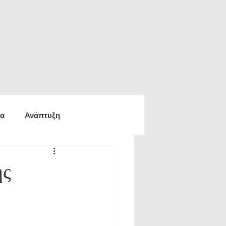
ία
Ανάπτυξη
ία
Οικονομία
ης