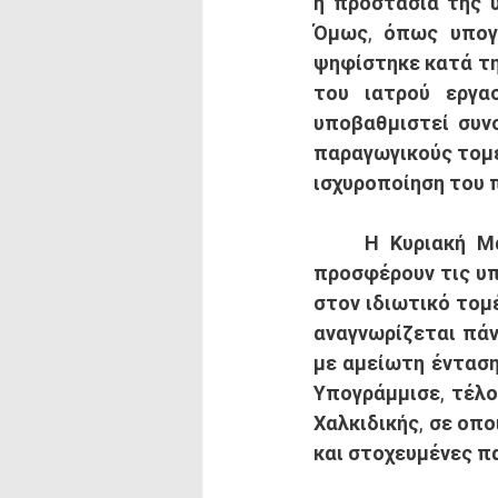
η προστασία της υ
Όμως, όπως υπογρ
ψηφίστηκε κατά την
του ιατρού εργα
υποβαθμιστεί συνο
παραγωγικούς τομεί
ισχυροποίηση του π
	Η Κυριακή Μάλαμα, από την πλευρά της, σημείωσε ότι όλοι οι ιατροί που 
προσφέρουν τις υπ
στον ιδιωτικό τομέ
αναγνωρίζεται πάν
με αμείωτη ένταση
Υπογράμμισε, τέλο
Χαλκιδικής, σε οπο
και στοχευμένες π