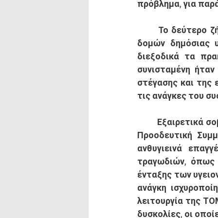
πρόβλημα, για παρά
	Το δεύτερο ζήτημα που τέθηκε είναι η ανάγκη ενίσχυσης, με όλα τα μέσα, των 
δομών δημόσιας υ
διεξοδικά τα πρα
συνισταμένη ήταν 
στέγασης και της 
τις ανάγκες του συ
	Εξαιρετικά σοβαρό ζήτημα, στο οποίο έχει δεσμευτεί προγραμματικά ο ΣΥΡΙΖΑ - 
Προοδευτική Συμμ
ανθυγιεινά επαγγ
τραγωδιών, όπως 
ένταξης των υγειον
ανάγκη ισχυροποίη
λειτουργία της ΤΟ
δυσκολίες, οι οπο