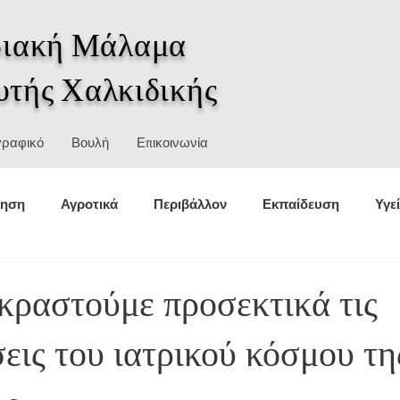
ιακή Μάλαμα
υτής Χαλκιδικής
γραφικό
Βουλή
Επικοινωνία
κηση
Αγροτικά
Περιβάλλον
Εκπαίδευση
Υγε
θέσεις
Στατιστικά
Αθλητισμός
Πολιτική προστασ
ραστούμε προσεκτικά τις
εις του ιατρικού κόσμου τη
σμοί
Ιστορία