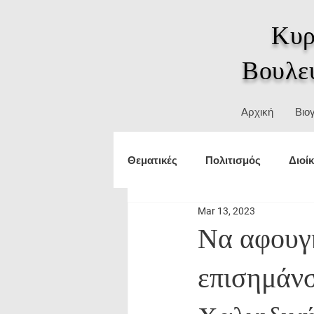
Κυρ
Βουλε
Αρχική
Βιο
Θεματικές
Πολιτισμός
Διοί
Mar 13, 2023
Τουρισμός
εξωτερικές υπο
Να αφουγκ
επισημάνσ
Δικαιώματα
ΥΜΑΘ
Θε