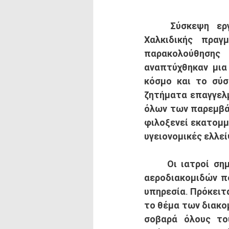
	Σύσκεψη εργασίας με το Διοικητικό Συμβούλιο του Ιατρικού Συλλόγου 
Χαλκιδικής πραγ
παρακολούθησης 
αναπτύχθηκαν μια
κόσμο και το σύσ
ζητήματα επαγγελμ
όλων των παρεμβάσ
φιλοξενεί εκατομμ
υγειονομικές ελλεί
	Οι ιατροί σημείωσαν ότι είναι κρίσιμο ζήτημα να επανέλθει το πλαίσιο των 
αεροδιακομιδών πο
υπηρεσία. Πρόκειτα
το θέμα των διακο
σοβαρά όλους του