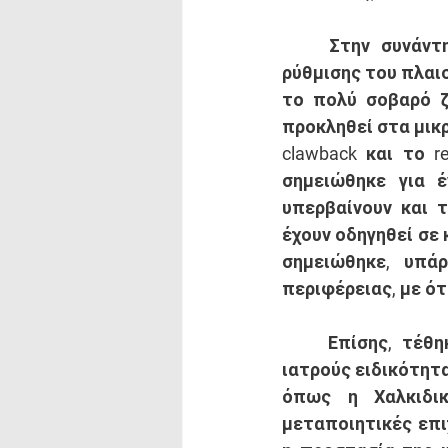
	Στην συνάντηση, τέθηκαν, επίσης και μια σειρά από πολύ σοβαρά θέματα 
ρύθμισης του πλαισ
το πολύ σοβαρό ζ
προκληθεί στα μικρ
clawback και το r
σημειώθηκε για έ
υπερβαίνουν και τ
έχουν οδηγηθεί σε 
σημειώθηκε, υπάρ
περιφέρειας, με ότ
	Επίσης, τέθηκε και το πολύ σοβαρό πρόβλημα που έχει προκύψει με τους 
ιατρούς ειδικότητα
όπως η Χαλκιδικ
μεταποιητικές επιχ