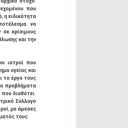
ρχικό στόχο. 
εχομένου που 
 η ειδικότητα 
ποτέλεσμα να 
σε κρίσιμους 
λωσης και την 
μα υγείας και 
 το έργο τους 
τα προβλήματα 
που διαθέτει. 
τρικό Σύλλογο 
οί, με άμεσες 
ματός τους. 