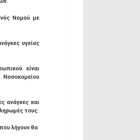
ών. 
νός Νομού με 
νάγκες υγείας 
ωπικού είναι 
 Νοσοκομείου 
ς ανάγκες και 
στηρίζουν το σύστημα να υφίστανται καθυστερήσεις κι εμπόδια στις πληρωμές τους.  
που λήγουν θα 