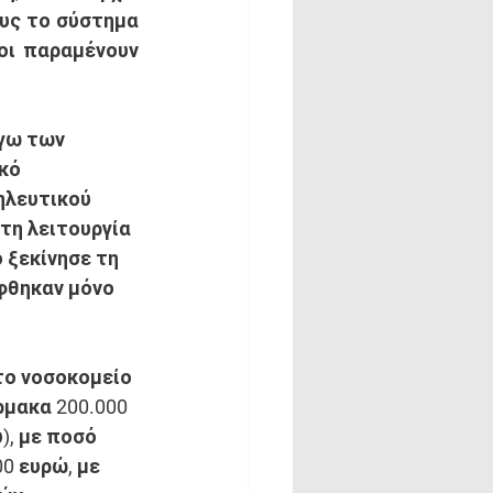
υς το σύστημα 
οι παραμένουν 
γω των 
κό 
ηλευτικού 
τη λειτουργία 
 ξεκίνησε τη 
φθηκαν μόνο 
το νοσοκομείο 
ρμακα 200.000 
), με ποσό 
0 ευρώ, με 