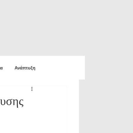
ία
Ανάπτυξη
ία
Οικονομία
χυσης