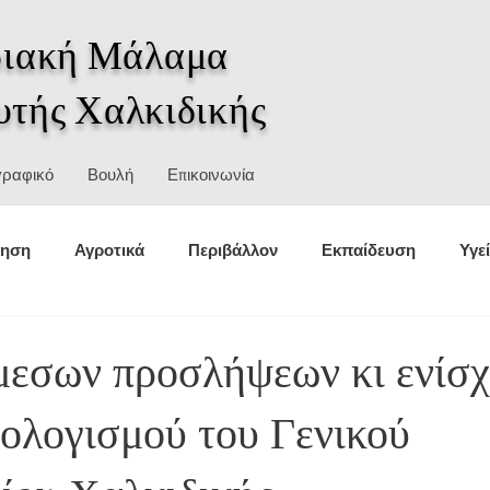
ιακή Μάλαμα
υτής Χαλκιδικής
γραφικό
Βουλή
Επικοινωνία
κηση
Αγροτικά
Περιβάλλον
Εκπαίδευση
Υγε
θέσεις
Στατιστικά
Αθλητισμός
Πολιτική προστασ
μεσων προσλήψεων κι ενίσ
ολογισμού του Γενικού
σμοί
Ιστορία