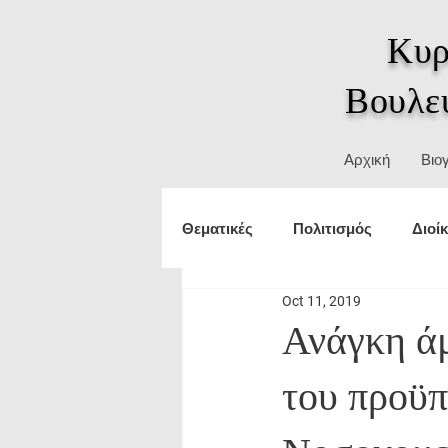
Κυρ
Βουλε
Αρχική
Βιο
Θεματικές
Πολιτισμός
Διοί
Oct 11, 2019
Τουρισμός
εξωτερικές υπο
Ανάγκη ά
του προϋπ
Δικαιώματα
ΥΜΑΘ
Θε