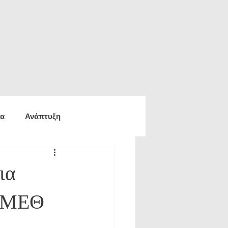
ία
Ανάπτυξη
ία
Οικονομία
ια
ς ΜΕΘ