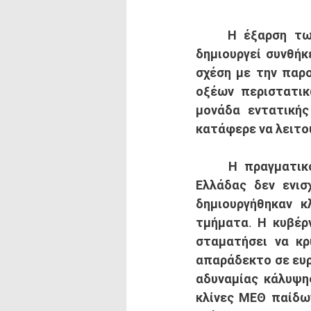
	Η έξαρση των παιδικών ιώσεων, σε συνδυασμό με το νέο κύμα κορονοϊού 
δημιουργεί συνθήκ
σχέση με την παρο
οξέων περιστατικ
μονάδα εντατικής
κατάφερε να λειτο
	Η πραγματικότητα αυτή δείχνει ξεκάθαρα ότι τα νοσοκομεία της Βόρειας 
Ελλάδας δεν ενισ
δημιουργήθηκαν κ
τμήματα. Η κυβέρν
σταματήσει να κρ
απαράδεκτο σε ευρ
αδυναμίας κάλυψης
κλίνες ΜΕΘ παίδων