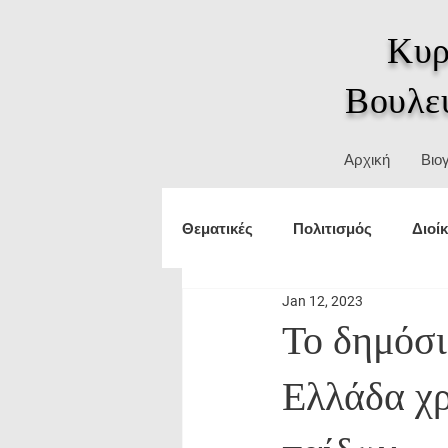
Κυρ
Βουλε
Αρχική
Βιο
Θεματικές
Πολιτισμός
Διοί
Jan 12, 2023
Τουρισμός
εξωτερικές υπο
Το δημόσι
Ελλάδα χρ
Δικαιώματα
ΥΜΑΘ
Θε