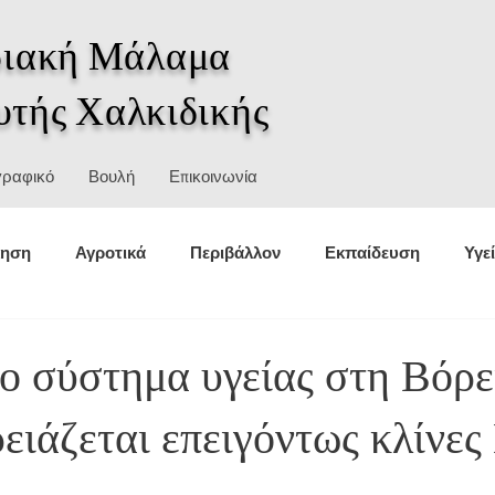
ιακή Μάλαμα
υτής Χαλκιδικής
γραφικό
Βουλή
Επικοινωνία
κηση
Αγροτικά
Περιβάλλον
Εκπαίδευση
Υγε
θέσεις
Στατιστικά
Αθλητισμός
Πολιτική προστασ
ο σύστημα υγείας στη Βόρε
ειάζεται επειγόντως κλίνε
σμοί
Ιστορία