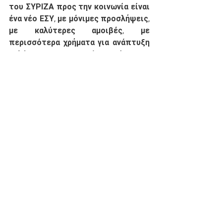
του ΣΥΡΙΖΑ προς την κοινωνία είναι 
ένα νέο ΕΣΥ, με μόνιμες προσλήψεις, 
με καλύτερες αμοιβές, με 
περισσότερα χρήματα για ανάπτυξη 
καλύτερων υπηρεσιών υγείας για 
τους πολίτες. Υπογράμμισε, τέλος, 
ότι στηρίζει απόλυτα το αίτημα του 
Γενικού Νοσοκομείου Χαλκιδικής για 
συμμετοχή των εκπαιδευτικών και 
των ανθρώπων που εργάζονται σε 
επαφή με κοινό στη διαδικασία 
εμβολιασμού, καθώς δεν πρέπει να 
χαθεί ούτε ένα εμβόλιο και 
δεσμεύτηκε να πιέσει με κάθε μέσο 
προς αυτή την κατεύθυνση. 
Υγεία