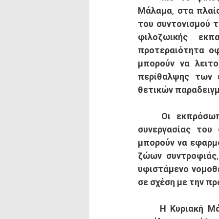
Μάλαμα, στα πλαίσ
του συντονισμού τ
φιλοζωικής εκπ
προτεραιότητα οφ
μπορούν να λειτο
περίθαλψης των ε
θετικών παραδειγμ
	Οι εκπρόσωποι της Κιβωτού υπογράμμισαν την ανάγκη ενδυνάμωσης της 
συνεργασίας του 
μπορούν να εφαρμό
ζώων συντροφιάς,
υφιστάμενο νομοθε
σε σχέση με την π
	Η Κυριακή Μάλαμα, από την πλευρά της τόνισε ότι πρέπει να ξεκινήσει μια 