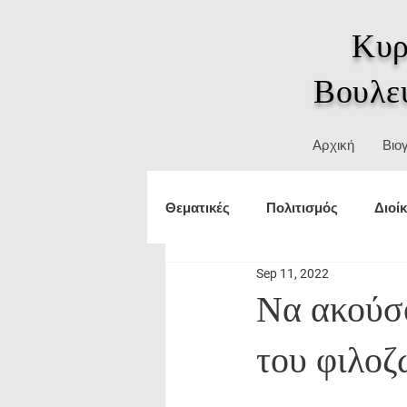
Κυρ
Βουλε
Αρχική
Βιο
Θεματικές
Πολιτισμός
Διοί
Sep 11, 2022
Τουρισμός
εξωτερικές υπο
Να ακούσο
του φιλοζ
Δικαιώματα
ΥΜΑΘ
Θε