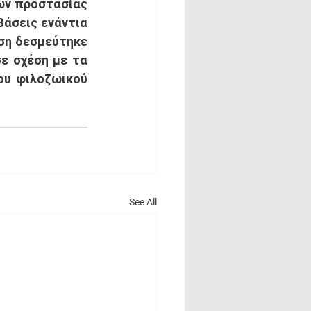
ών προστασίας 
άσεις ενάντια 
ση δεσμεύτηκε 
ε σχέση με τα 
υ φιλοζωικού 
See All