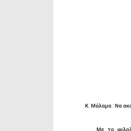
Κ. Μάλαμα : Να α
	Με το φιλοζωικό σωματείο Πολύγυρου “Κιβωτός” συναντήθηκε η Κυριακή 