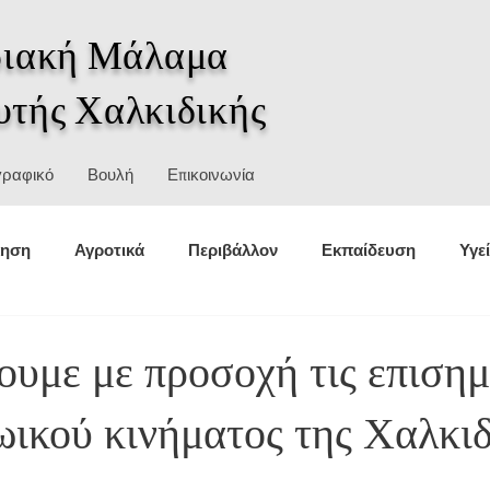
ιακή Μάλαμα
υτής Χαλκιδικής
γραφικό
Βουλή
Επικοινωνία
κηση
Αγροτικά
Περιβάλλον
Εκπαίδευση
Υγε
θέσεις
Στατιστικά
Αθλητισμός
Πολιτική προστασ
υμε με προσοχή τις επισημ
ωικού κινήματος της Χαλκιδ
σμοί
Ιστορία