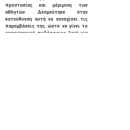
προστασίας και μέριμνας των 
αθλητών. Δεσμεύτηκε στην 
κατεύθυνση αυτή να συνεχίσει τις 
παρεμβάσεις της, ώστε να γίνει το 
ερασιτεχνικό ποδόσφαιρο ξανά μια 
κοινωνική δραστηριότητα που θα 
προωθεί υγιή πρότυπα και θα 
προσφέρει διέξοδο στα νέα παιδιά. 
Αθλητισμός
See All
Recent Posts