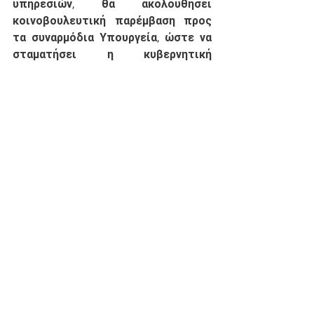
υπηρεσιών, θα ακολουθήσει 
κοινοβουλευτική παρέμβαση προς 
τα συναρμόδια Υπουργεία, ώστε να 
σταματήσει η κυβερνητική 
αδιαφορία για τις ανάγκες των 
Δασαρχείων της Χαλκιδικής. 
Διοίκηση
Περιβάλλον
See All
Recent Posts