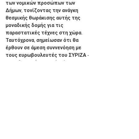
των νομικών προσώπων των 
Δήμων, τονίζοντας την ανάγκη 
θεσμικής θωράκισης αυτής της 
μοναδικής δομής για τις 
παραστατικές τέχνες στη χώρα. 
Ταυτόχρονα, σημείωσαν ότι θα 
έρθουν σε άμεση συννενόηση με 
τους ευρωβουλευτές του ΣΥΡΙΖΑ - 
Προοδευτική Συμμαχία, ώστε το 
συγκεκριμένο αίτημα να λάβει κι 
ευρωπαϊκή διάσταση. 
Ο ΣΥΡΙΖΑ - Προοδευτική Συμμαχία 
έχει δεσμευτεί προγραμματικά για 
την στήριξη του χορού και των 
ανθρώπων του, μέσα από 
συγκεκριμένες πρωτοβουλίες που 
θα στοχεύουν στην ακαδημαϊκή 
ενδυνάμωση του, στην 