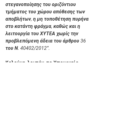
στεγανοποίησης του οριζόντιου 
τμήματος του χώρου απόθεσης των 
αποβλήτων, η μη τοποθέτηση πυρήνα 
στο κατάντη φράγμα, καθώς και η 
λειτουργία του ΧΥΤΕΑ χωρίς την 
προβλεπόμενη άδεια του άρθρου 36 
του Ν. 40402/2012”. 
Καλούμε, λοιπόν, το Υπουργείο 
Περιβάλλοντος να σταματήσει να 
αντιλαμβάνεται την μεταλλευτική 
δραστηριότητα στη Χαλκιδική ως 
“ευκαιρία για εκδρομή” και να 
επιβάλλει άμεσα το νόμο στον 
Κοκκινόλλακα και συνολικά στις 
περιοχές δραστηριοποίησης της 
Ελληνικός Χρυσός. 