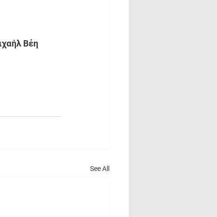
ιχαήλ Βέη 
See All