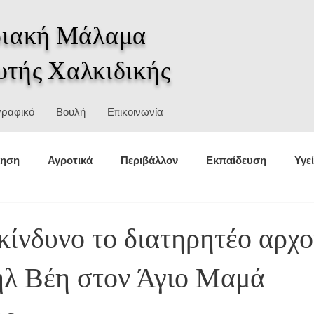
ιακή Μάλαμα
υτής Χαλκιδικής
γραφικό
Βουλή
Επικοινωνία
κηση
Αγροτικά
Περιβάλλον
Εκπαίδευση
Υγε
θέσεις
Στατιστικά
Αθλητισμός
Πολιτική προστασ
κίνδυνο το διατηρητέο αρχο
ηλ Bέη στον Άγιο Μαμά
σμοί
Ιστορία