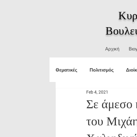
Κυρ
Βουλε
Αρχική
Βιο
Θεματικές
Πολιτισμός
Διοί
Feb 4, 2021
Τουρισμός
εξωτερικές υπο
Σε άμεσο 
του Μιχά
Δικαιώματα
ΥΜΑΘ
Θε