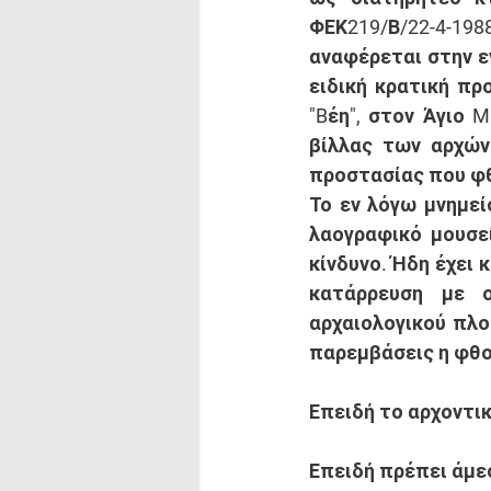
ΦΕΚ219/Β/22-4-19
αναφέρεται στην ε
ειδική κρατική πρ
"Bέη", στον Άγιο 
βίλλας των αρχών 
προστασίας που φθ
Το εν λόγω μνημεί
λαογραφικό μουσεί
κίνδυνο. Ήδη έχει 
κατάρρευση με ο
αρχαιολογικού πλο
παρεμβάσεις η φθορ
Επειδή
 το αρχοντι
Επειδή
 πρέπει άμε