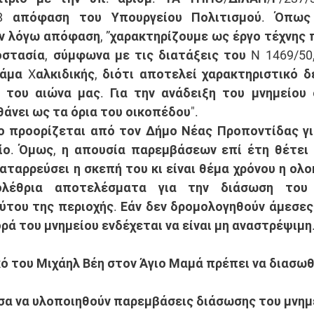
88 απόφαση του Υπουργείου Πολιτισμού. Όπως 
ν λόγω απόφαση, ”χαρακτηρίζουμε ως έργο τέχνης π
οστασία, σύμφωνα με τις διατάξεις του N 1469/50,
Mάμα Xαλκιδικής, διότι αποτελεί χαρακτηριστικό δε
του αιώνα μας. Για την ανάδειξη του μνημείου ο
άνει ως τα όρια του οικοπέδου".
ο προορίζεται από τον Δήμο Νέας Προποντίδας για
ο. Όμως, η απουσία παρεμβάσεων επί έτη θέτει τ
καταρρεύσει η σκεπή του κι είναι θέμα χρόνου η ολο
λέθρια αποτελέσματα για την διάσωση του ι
ύτου της περιοχής. Εάν δεν δρομολογηθούν άμεσες 
ά του μνημείου ενδέχεται να είναι μη αναστρέψιμη.
κό του Μιχάηλ Βέη στον Άγιο Μαμά πρέπει να διασωθε
σα να υλοποιηθούν παρεμβάσεις διάσωσης του μνημε