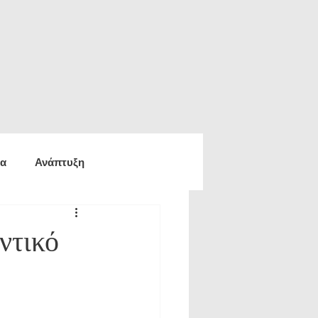
ία
Ανάπτυξη
ία
Οικονομία
ντικό