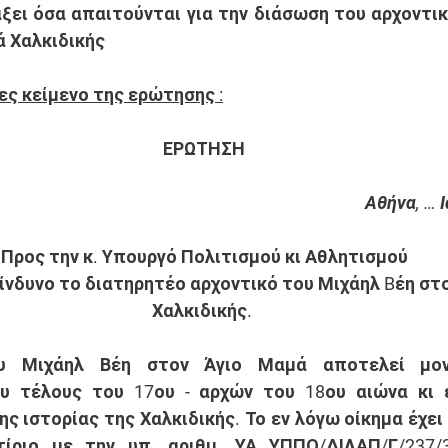
ξει όσα απαιτούνται για την διάσωση του αρχοντικ
ά Χαλκιδικής
ες κείμενο της ερώτησης :
ΕΡΩΤΗΣΗ
Αθήνα, … 
Προς την κ. Υπουργό Πολιτισμού κι Αθλητισμού
κίνδυνο το διατηρητέο αρχοντικό του Μιχάηλ Bέη στ
Χαλκιδικής.
υ Μιχάηλ Βέη στον Άγιο Μαμά αποτελεί μονα
ου τέλους του 17ου - αρχών του 18ου αιώνα κι έ
ης ιστορίας της Χαλκιδικής. Το εν λόγω οίκημα έχει
ίριο με την υπ. αριθμ. ΥΑ ΥΠΠΟ/ΔΙΛΑΠ/Γ/237/33