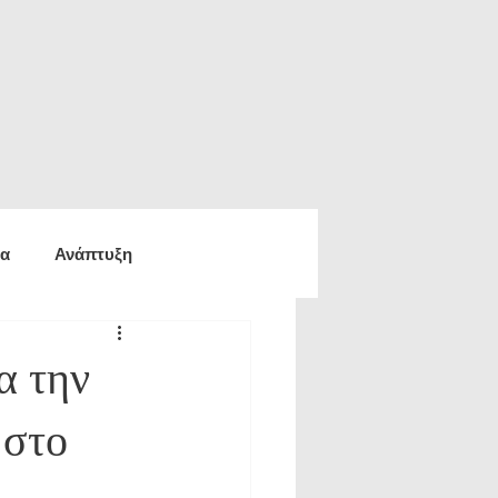
ία
Ανάπτυξη
ία
Οικονομία
α την
 στο