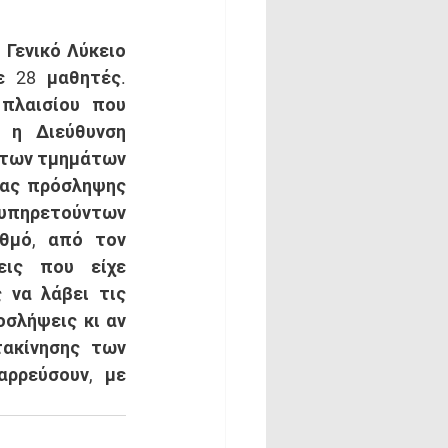
Γενικό Λύκειο 
 28 μαθητές. 
πλαισίου που 
 η Διεύθυνση 
των τμημάτων 
ίας πρόσληψης 
ηρετούντων 
θμό, από τον 
ις που είχε 
να λάβει τις 
σλήψεις κι αν 
ακίνησης των 
ρρεύσουν, με 