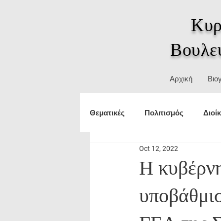
Κυρ
Βουλε
Αρχική
Βιο
Θεματικές
Πολιτισμός
Διοί
Oct 12, 2022
Τουρισμός
εξωτερικές υπο
Η κυβέρνη
υποβάθμισ
Δικαιώματα
ΥΜΑΘ
Θε