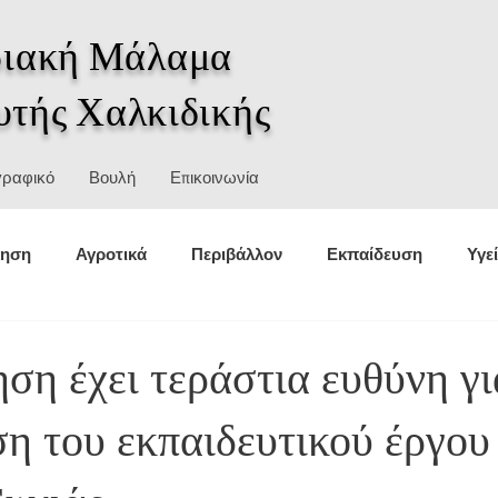
ιακή Μάλαμα
υτής Χαλκιδικής
γραφικό
Βουλή
Επικοινωνία
κηση
Αγροτικά
Περιβάλλον
Εκπαίδευση
Υγε
θέσεις
Στατιστικά
Αθλητισμός
Πολιτική προστασ
ση έχει τεράστια ευθύνη γι
η του εκπαιδευτικού έργου
σμοί
Ιστορία