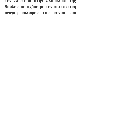
την Δευτέρα στην Ολομέλεια της 
Βουλής, σε σχέση με την επιτακτική 
ανάγκη κάλυψης του κενού του 
ειδικού αναπτυξιολόγου στο 
ΚΕΦΙΑΠ του Πολυγύρου, ώστε να 
σταματήσει η ταλαιπωρία των 
παιδιών της Χαλκιδικής με ειδικές 
αναπτυξιακές ανάγκες.
Διοίκηση
See All
Recent Posts