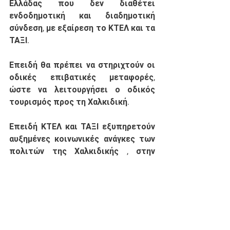
Ελλάδας που δεν διαθέτει 
ενδοδημοτική και διαδημοτική 
σύνδεση, με εξαίρεση το ΚΤΕΛ και τα 
ΤΑΞΙ. 
Επειδή
 θα πρέπει να στηριχτούν οι 
οδικές επιβατικές μεταφορές, 
ώστε να λειτουργήσει ο οδικός 
τουρισμός προς τη Χαλκιδική. 
Επειδή
 ΚΤΕΛ και ΤΑΞΙ εξυπηρετούν 
αυξημένες κοινωνικές ανάγκες των 
πολιτών της Χαλκιδικής , στην 
περίοδο της υγειονομικής κρίσης.
Επειδή
 υπάρχει οικιστική διασπορά 
, ιδιαίτερη μορφολογία και πολλές 
περιοχές του Νομού Χαλκιδικής 
είναι δυσπρόσιτες. 