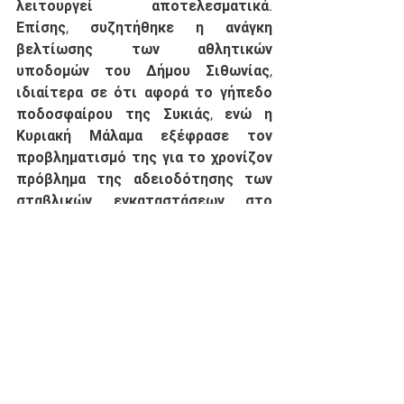
λειτουργεί αποτελεσματικά. 
Επίσης, συζητήθηκε η ανάγκη 
βελτίωσης των αθλητικών 
υποδομών του Δήμου Σιθωνίας, 
ιδιαίτερα σε ότι αφορά το γήπεδο 
ποδοσφαίρου της Συκιάς, ενώ η 
Κυριακή Μάλαμα εξέφρασε τον 
προβληματισμό της για το χρονίζον 
πρόβλημα της αδειοδότησης των 
σταβλικών εγκαταστάσεων στο 
Δήμο Σιθωνίας, εκκρεμότητα η 
οποία δεν επιτρέπει την ανάπτυξη 
της κτηνοτροφικής παραγωγής και 
της πρωτογενούς οικονομίας στην 
περιοχή.
Διοίκηση