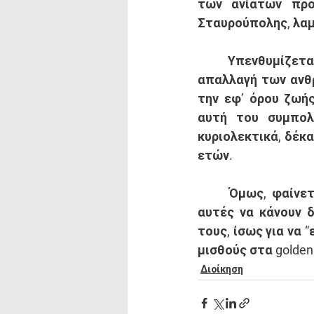
των ανίατων προ
Σταυρούπολης, λαμ
	Υπενθυμίζεται ότι ο ΣΥΡΙΖΑ είχε νομοθετήσει και ξεκινήσει να εφαρμόζει την 
απαλλαγή των ανθ
την εφ’ όρου ζωής
αυτή του συμπολί
κυριολεκτικά, δέκ
ετών.  
	Όμως, φαίνεται ότι ο κύριος Χατζιδάκης έχει δώσει εντολή στις επιτροπές 
αυτές να κάνουν 
τους, ίσως για να 
μισθούς στα golden
Διοίκηση