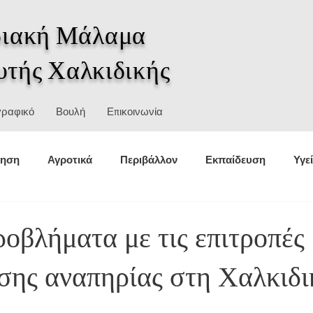
ιακή Μάλαμα
υτής Χαλκιδικής
γραφικό
Βουλή
Επικοινωνία
κηση
Αγροτικά
Περιβάλλον
Εκπαίδευση
Υγε
θέσεις
Στατιστικά
Αθλητισμός
Πολιτική προστασ
οβλήματα με τις επιτροπές
σης αναπηρίας στη Χαλκιδι
σμοί
Ιστορία