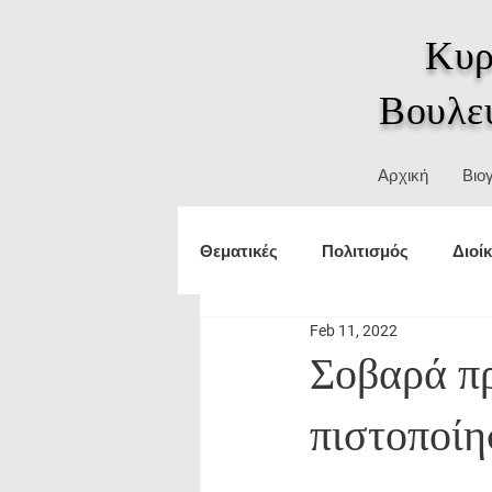
Κυρ
Βουλε
Αρχική
Βιο
Θεματικές
Πολιτισμός
Διοί
Feb 11, 2022
Τουρισμός
εξωτερικές υπο
Σοβαρά πρ
πιστοποίη
Δικαιώματα
ΥΜΑΘ
Θε