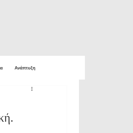
ία
Ανάπτυξη
ία
Οικονομία
κή.