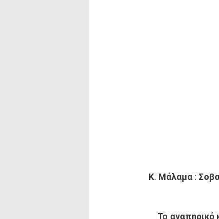
Κ. Μάλαμα : Σοβ
	Το αναπηρικό κίνημα της Χαλκιδικής μας κοινοποίησε μια σειρά από σοβαρότατα 