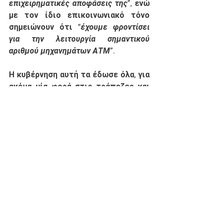
επιχειρηματικές αποφάσεις της
”, ενώ 
με τον ίδιο επικοινωνιακό τόνο 
σημειώνουν ότι “
έχουμε φροντίσει 
για την λειτουργία σημαντικού 
αριθμού μηχανημάτων ΑΤΜ
”. 
Η κυβέρνηση αυτή τα έδωσε όλα, για 
ακόμα μία φορά στις τράπεζες και 
τώρα κοιτάζει αδιάφορη την 
αποψίλωση της Σιθωνίας και του 
Νέου Μαρμαρά από τραπεζικές 
υπηρεσίες. Κρίμα. 
Διοίκηση
See All
Recent Posts