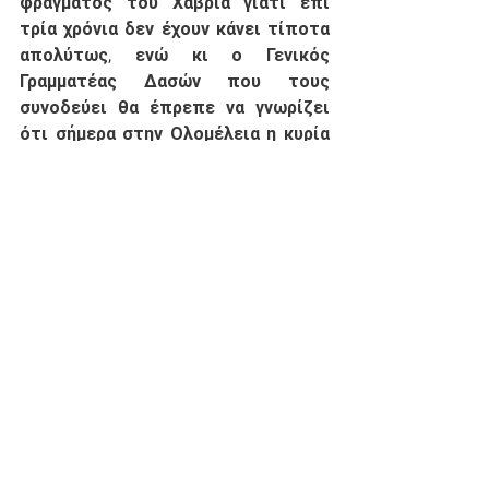
φράγματος του Χαβρία γιατί επί 
τρία χρόνια δεν έχουν κάνει τίποτα 
απολύτως, ενώ κι ο Γενικός 
Γραμματέας Δασών που τους 
συνοδεύει θα έπρεπε να γνωρίζει 
ότι σήμερα στην Ολομέλεια η κυρία 
Κεραμέως ξεπουλάει το 
πανεπιστημιακό δάσος του 
Ταξιάρχη. Ως προς την συμμετοχή 
του κυρίου Αυγενάκη στο 
κυβερνητικό κλιμάκιο και το όραμα 
του για το Ράλλυ Χαλκιδικής, τον 
καλούμε να μας αναφέρει ένα, έστω 
ένα, αθλητικό έργο που έχει 
ολοκληρώσει ή μια αθλητική 
υποδομή που έχει βελτιώσει εδώ 
και τρία χρόνια στη Χαλκιδική.
Διοίκηση