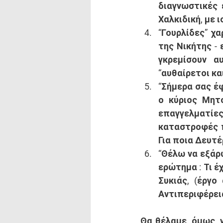
διαγνωστικές 
Χαλκιδική, με 
“Γουρλίδες” χ
της Νικήτης - 
γκρεμίσουν α
“αυθαίρετοι κα
“Σήμερα σας έφ
ο κύριος Μητ
επαγγελματίε
καταστροφές π
Για ποια Δευτέ
“Θέλω να εξάρω
ερώτημα : Τι έ
Συκιάς, (έργο
Αντιπεριφέρεια
Θα θέλαμε, όμως, 