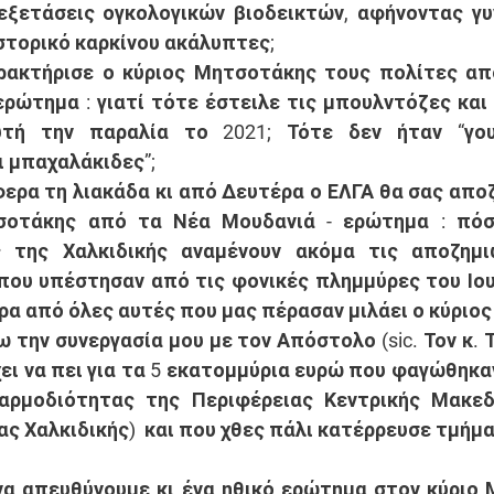
εξετάσεις ογκολογικών βιοδεικτών, αφήνοντας γυ
ιστορικό καρκίνου ακάλυπτες; 
αρακτήρισε ο κύριος Μητσοτάκης τους πολίτες απ
ερώτημα
 : γιατί τότε έστειλε τις μπουλντόζες και
υτή την παραλία το 2021; Τότε δεν ήταν “γουρ
ι μπαχαλάκιδες”;
ερα τη λιακάδα κι από Δευτέρα ο ΕΛΓΑ θα σας αποζη
σοτάκης από τα Νέα Μουδανιά - 
ερώτημα
 : πόσ
ς της Χαλκιδικής αναμένουν ακόμα τις αποζημιώ
ου υπέστησαν από τις φονικές πλημμύρες του Ιουλ
ρα από όλες αυτές που μας πέρασαν μιλάει ο κύριο
 την συνεργασία μου με τον Απόστολο (sic. Τον κ. Τ
χει να πει για τα 5 εκατομμύρια ευρώ που φαγώθηκαν
 αρμοδιότητας της Περιφέρειας Κεντρικής Μακεδο
ς Χαλκιδικής)  και που χθες πάλι κατέρρευσε τμήμα 
να απευθύνουμε κι ένα ηθικό ερώτημα στον κύριο 