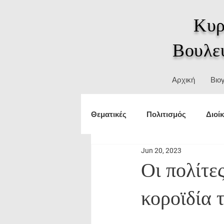
Κυρ
Βουλε
Αρχική
Βιο
Θεματικές
Πολιτισμός
Διοί
Jun 20, 2023
Τουρισμός
εξωτερικές υπο
Οι πολίτε
κοροϊδία 
Δικαιώματα
ΥΜΑΘ
Θε