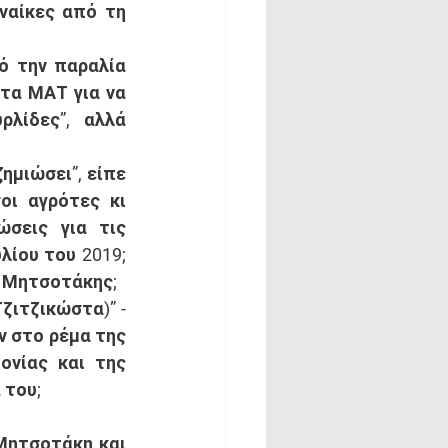
ναίκες από τη 
ό την παραλία 
 τα ΜΑΤ για να 
λίδες”, αλλά 
μιώσει”, είπε 
οι αγρότες κι 
σεις για τις 
ίου του 2019; 
ς Μητσοτάκης;
ζιτζικώστα)” - 
 στο ρέμα της 
νίας και της 
του; 
Μητσοτάκη και 