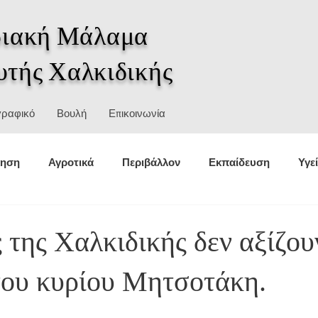
ιακή Μάλαμα
υτής Χαλκιδικής
γραφικό
Βουλή
Επικοινωνία
κηση
Αγροτικά
Περιβάλλον
Εκπαίδευση
Υγε
θέσεις
Στατιστικά
Αθλητισμός
Πολιτική προστασ
ς της Χαλκιδικής δεν αξίζου
του κυρίου Μητσοτάκη.
σμοί
Ιστορία