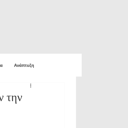
ία
Ανάπτυξη
ία
Οικονομία
ν την