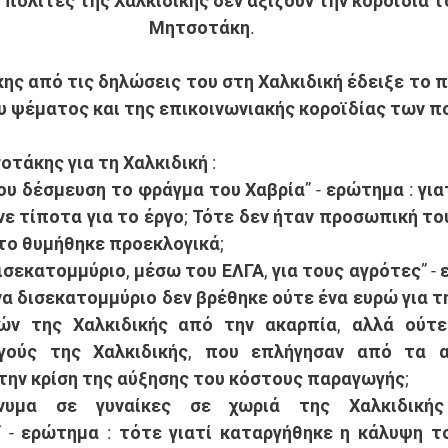
ι πολίτες της Χαλκιδικής δεν αξίζουν την κοροϊδία τ
Μητσοτάκη. 
ης από τις δηλώσεις του στη Χαλκιδική έδειξε το π
 ψέματος και της επικοινωνιακής κοροϊδίας των πο
οτάκης για τη Χαλκιδική : 
ου δέσμευση το φράγμα του Χαβρία” - 
ερώτημα
 : γι
νε τίποτα για το έργο; Τότε δεν ήταν προσωπική του
το θυμήθηκε προεκλογικά; 
σεκατομμύριο, μέσω του ΕΛΓΑ, για τους αγρότες” - 
α δισεκατομμύριο δεν βρέθηκε ούτε ένα ευρώ για τη
ών της Χαλκιδικής από την ακαρπία, αλλά ούτε 
γούς της Χαλκιδικής, που επλήγησαν από τα ακ
 την κρίση της αύξησης του κόστους παραγωγής;
ήνυμα σε γυναίκες σε χωριά της Χαλκιδικής
 - 
ερώτημα
 : τότε γιατί καταργήθηκε η κάλυψη τ