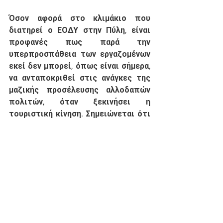
Όσον αφορά στο κλιμάκιο που 
διατηρεί ο ΕΟΔΥ στην Πύλη, είναι 
προφανές πως παρά την 
υπερπροσπάθεια των εργαζομένων 
εκεί δεν μπορεί, όπως είναι σήμερα, 
να ανταποκριθεί στις ανάγκες της 
μαζικής προσέλευσης αλλοδαπών 
πολιτών, όταν ξεκινήσει η 
τουριστική κίνηση. Σημειώνεται ότι 
πάνω από 7 εκατομμύρια 
επισκέπτες διέρχονται κάθε χρόνο 
από τον Προμαχώνα. Είναι δεδομένη, 
λοιπόν, η ανάγκη ενίσχυσής του με 
επιπλέον προσωπικό.
Κοινή διαπίστωση των Βουλευτών 
αποτέλεσε η μικρού βαθμού 
προετοιμασία από την πλευρά της 