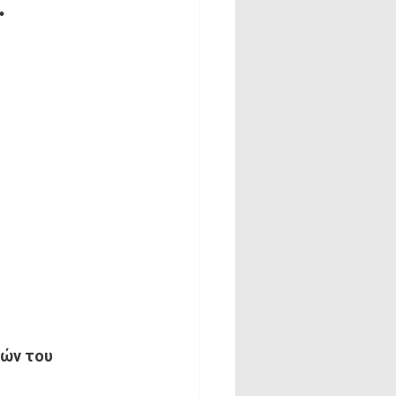
.
ών του 