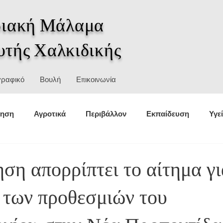
ιακή Μάλαμα
υτής Χαλκιδικής
γραφικό
Βουλή
Επικοινωνία
κηση
Αγροτικά
Περιβάλλον
Εκπαίδευση
Υγε
θέσεις
Στατιστικά
Αθλητισμός
Πολιτική προστασ
ση απορρίπτει το αίτημα γι
 των προθεσμιών του
σμοί
Ιστορία