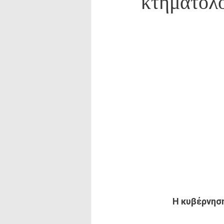
κτηματολο
Η κυβέρνησ