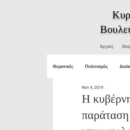
Κυρ
Βουλε
Αρχική
Βιο
Θεματικές
Πολιτισμός
Διοί
Nov 4, 2019
Τουρισμός
εξωτερικές υπο
Η κυβέρνη
παράταση
Δικαιώματα
ΥΜΑΘ
Θε