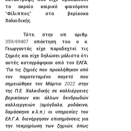
το ακραίο καιρικό φαινόμενο 
“Φίλιππος” στα βερίκοκα 
Χαλκιδικής. 
	Τότε, στην υπ. αριθμ. 
359/69407 απάντηση του ο κ. 
Γεωργαντάς είχε παραδεχτεί τις 
ζημιές και είχε δηλώσει μάλιστα ότι 
αυτές καταγράφηκαν από τον ΕΛΓΑ. 
“Για τις ζημιές που προκλήθηκαν από 
τον παρατεταμένο παγετό που 
σημειώθηκε τον Μάρτιο 2022 στην 
της Π.Ε. Χαλκιδικής σε καλλιέργειες 
βερικόκων και άλλων δενδρωδών 
καλλιεργειών (αμύγδαλα, ροδάκινα, 
δαμάσκηνα κ.λ.π.) οι υπηρεσίες του 
ΕΛ.Γ.Α. διενήργησαν επισημάνσεις για 
την τεκμηρίωση των ζημιών, όπως 