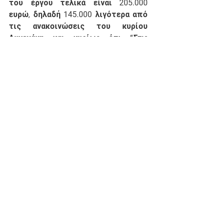
του έργου τελικά είναι 205.000 
ευρώ, δηλαδή 145.000 λιγότερα από 
τις ανακοινώσεις του κυρίου 
Αυγενάκη και κυρίως ότι “
Στις 
7/9/2023 κατετέθη στην Υπηρεσία μας 
ο πρώτος λογαριασμός του έργου 
ποσού ύψους 136.508,26 ευρώ. Την εν 
λόγω χρονική περίοδο είχαν καλυφθεί 
οι διαθέσιμες πιστώσεις του 
προϋπολογισμού και ενόψει λήξεως 
του οικονομικού έτους δεν υπήρξε 
συμπληρωματική χρηματοδότηση από 
το Υπουργείο Εθνικής Οικονομίας 
προκειμένου να καταστεί δυνατή η 
πληρωμή του λογαριασμού.
”. 
(Έγγραφο υπ. Αριθμ. ΓΓΑ/2131/23-1-
2024). Εν ολίγοις, ότι δεν υπάρχουν 
χρήματα για το έργο κι ότι μάλιστα 
δεν είναι σε θέση κάποιος να 