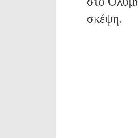
στο Ολύμπ
σκέψη.