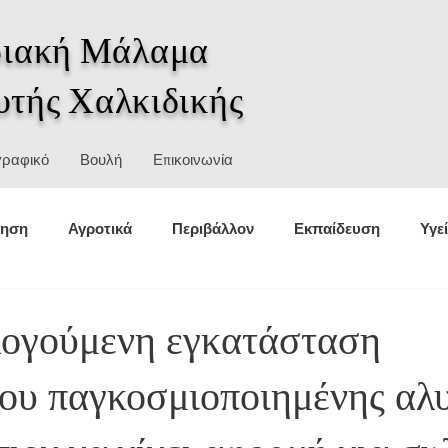
ιακή Μάλαμα
υτής Χαλκιδικής
γραφικό
Βουλή
Επικοινωνία
κηση
Αγροτικά
Περιβάλλον
Εκπαίδευση
Υγε
θέσεις
Στατιστικά
Αθλητισμός
Πολιτική προστασ
λογούμενη εγκατάσταση
ου παγκοσμιοποιημένης αλ
σμοί
Ιστορία