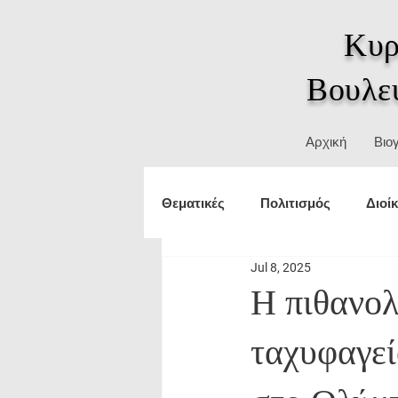
Κυρ
Βουλε
Αρχική
Βιο
Θεματικές
Πολιτισμός
Διοί
Jul 8, 2025
Τουρισμός
εξωτερικές υπο
Η πιθανο
ταχυφαγεί
Δικαιώματα
ΥΜΑΘ
Θε