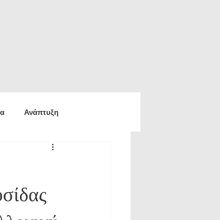
ία
Ανάπτυξη
ία
Οικονομία
υσίδας