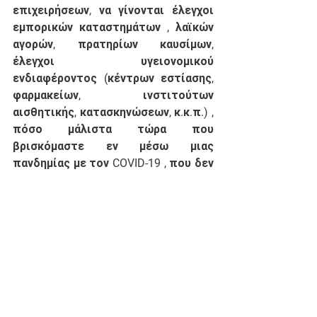
επιχειρήσεων, να γίνονται έλεγχοι 
εμπορικών καταστημάτων , λαϊκών 
αγορών, πρατηρίων καυσίμων, 
έλεγχοι υγειονομικού 
ενδιαφέροντος (κέντρων εστίασης, 
φαρμακείων, ινστιτούτων 
αισθητικής, κατασκηνώσεων, κ.κ.π.) , 
πόσο μάλιστα τώρα που 
βρισκόμαστε εν μέσω μιας 
πανδημίας με τον COVID-19 , που δεν 
ξέρουμε πως θα εξελιχθεί για τον 
τουρισμό, που αποτελεί και την 
κύρια πηγή εσόδων για την περιοχή. 
Τέλος υπάρχει και ο κίνδυνος να μην 
μπορέσουμε να ανταπεξέλθουμε σε 
έντονα καιρικά φαινόμενα με το 
μειωμένο αυτό προσωπικό. 
Επειδή
 από τα ανωτέρω προκύπτει 