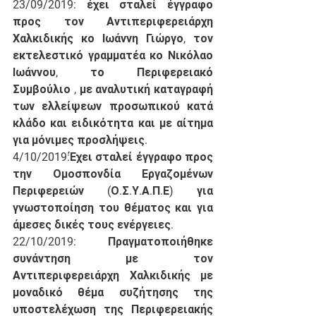
23/09/2019: έχει σταλεί έγγραφο 
προς τον Αντιπεριφερειάρχη 
Χαλκιδικής κο Ιωάννη Γιώργο, τον 
εκτελεστικό γραμματέα κο Νικόλαο 
Ιωάννου, το Περιφερειακό 
Συμβούλιο , με αναλυτική καταγραφή 
των ελλείψεων προσωπικού κατά 
κλάδο και ειδικότητα και με αίτημα 
για μόνιμες προσλήψεις.
4/10/2019:Έχει σταλεί έγγραφο προς 
την Ομοσπονδία Εργαζομένων 
Περιφερειών (Ο.Σ.Υ.Α.Π.Ε) για 
γνωστοποίηση του θέματος και για 
άμεσες δικές τους ενέργειες.
22/10/2019: Πραγματοποιήθηκε 
συνάντηση με τον 
Αντιπεριφερειάρχη Χαλκιδικής με 
μοναδικό θέμα συζήτησης της 
υποστελέχωση της Περιφερειακής 