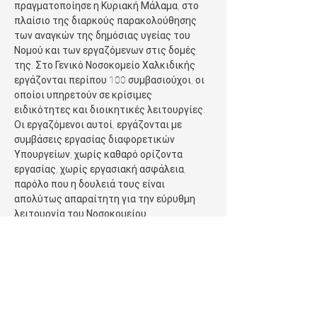
πραγματοποίησε η Κυριακή Μάλαμα, στο 
πλαίσιο της διαρκούς παρακολούθησης 
των αναγκών της δημόσιας υγείας του 
Νομού και των εργαζόμενων στις δομές 
της. Στο Γενικό Νοσοκομείο Χαλκιδικής 
εργάζονται περίπου 100 συμβασιούχοι, οι 
οποίοι υπηρετούν σε κρίσιμες 
ειδικότητες και διοικητικές λειτουργίες. 
Οι εργαζόμενοι αυτοί, εργάζονται με 
συμβάσεις εργασίας διαφορετικών 
Υπουργείων, χωρίς καθαρό ορίζοντα 
εργασίας, χωρίς εργασιακή ασφάλεια, 
παρόλο που η δουλειά τους είναι 
απολύτως απαραίτητη για την εύρυθμη 
λειτουργία του Νοσοκομείου. 
Όπως τόνισαν οι εργαζόμενοι, οι ανάγκες 
που καλύπτουν είναι πάγιες και διαρκείς 
και θα πρέπει επιτέλους η εργασία τους να 
ενταχθεί σε ένα πλαίσιο σταθερότητας, με 
δεδομένη την εμπειρία που έχουν 
αποκτήσει, μετά από χρόνια εργασίας στο 